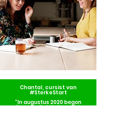
Chantal, cursist van
#SterkeStart
"
In augustus 2020 begon
ik met mijn LIO. Ik mocht
vanaf het begin van het
schooljaar 3 dagen in de
week een groep 1/2
draaien. Ik vond dat
reuze spannend en wilde