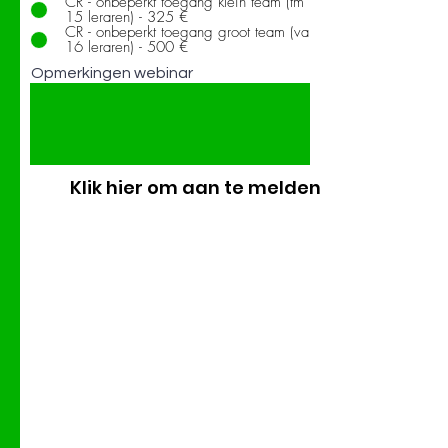
CR - onbeperkt toegang klein team (tm
15 leraren) - 325 €
CR - onbeperkt toegang groot team (va
16 leraren) - 500 €
Opmerkingen webinar
Klik hier om aan te melden