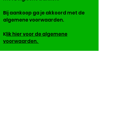
Bij aankoop ga je akkoord met de
algemene voorwaarden.
K
lik hier voor de algemene
voorwaarden.