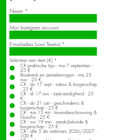
Naam
Mijn Instagram account
E-mailadres (voor Teams)
Selecteer een item (€)
*
CR praktische tips - ma 7 september -
25 €
Bordwerk en aantekeningen - ma 23
nov - 25 €
CR - do 17 sept - natuur & burgerschap
- 25 €
CR - di 17 nov - taalvaardigheid - 25
€
CR - do 21 jan - geschiedenis &
burgerschap - 25 €
CR - ma 15 mrt - levensbeschouwing &
filosofie - 25 €
CR - wo 19 mei - aardrijkskunde &
burgerschap - 25 €
CR - alle 5 de webinars 2026/2027 -
100 €