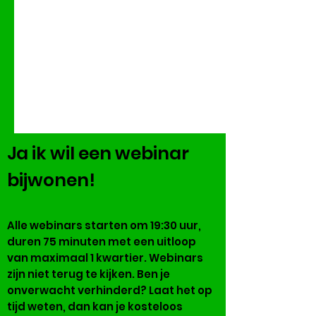
Ja ik wil een webinar
bijwonen!
Alle webinars starten om 19:30 uur,
duren 75 minuten met een uitloop
van maximaal 1 kwartier. Webinars
zijn niet terug te kijken. Ben je
onverwacht verhinderd? Laat het op
tijd weten, dan kan je kosteloos