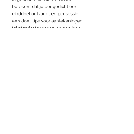
betekent dat je per gedicht een
einddoel ontvangt en per sessie
een doel, tips voor aantekeningen,
tekstgerichte vragen en een idee
voor de (schriftelijke) verwerking.
Het e-book start met algemene
informatie over Close Reading en
praktische tips voor het toepassen
van Close Reading bij poëzie.
Deze download is bedoeld voor
het gebruik door één persoon. Wil
je deze download delen met je
collega's, schaf dan de versie aan
voor meerdere leraren. Merci!