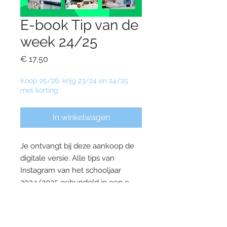
E-book Tip van de
week 24/25
Prijs
€ 17,50
Koop 25/26, krijg 23/24 en 24/25
met korting
In winkelwagen
Je ontvangt bij deze aankoop de
digitale versie. Alle tips van
Instagram van het schooljaar
2024/2025 gebundeld in een e-
book! Tips voor leraren van alle
groepen van de basisschool
variërend qua inhoud van een