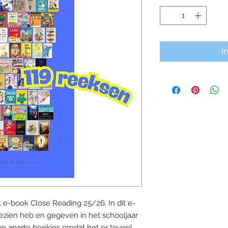
I
t e-book Close Reading 25/26. In dit e-
 gezien heb en gegeven in het schooljaar
e aparte boekjes omdat het er teveel