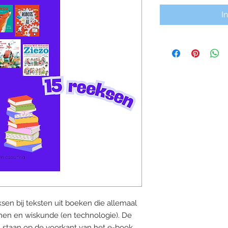
I
ksen bij teksten uit boeken die allemaal
en en wiskunde (en technologie). De
staan op de voorkant van het e-book.