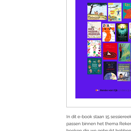
In dit e-book staan 15 sessieree
passen binnen het thema Reken
boeken die we gebruikt hebben 