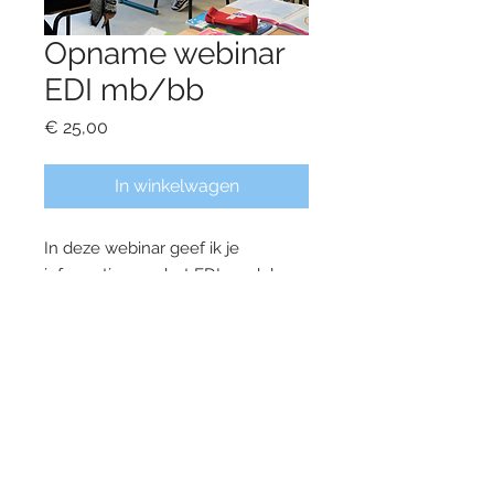
Opname webinar
EDI mb/bb
Prijs
€ 25,00
In winkelwagen
In deze webinar geef ik je
informatie over het EDI model,
toegepast in de midden- en de
bovenbouw. Per fase geef ik een
stuk uitleg, voorbeelden,
praktische tips en laat ik middels
filmmateriaal zien hoe dit eruit ziet
in de klas.