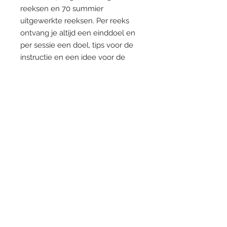
reeksen en 70 summier
uitgewerkte reeksen. Per reeks
ontvang je altijd een einddoel en
per sessie een doel, tips voor de
instructie en een idee voor de
(schriftelijke) verwerking. Dit is bij
de uitgebreid voorbereide reeksen
aangevuld met tips voor
aantekeningen, tekstgerichte
vragen, én ervaring van toen ik
deze sessies zelf gaf. Het e-book
start met algemene informatie
over Close Reading en praktische
tips voor het toepassen van Close
Reading in de klas.