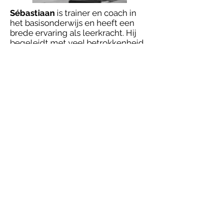
Sébastiaan
is trainer en coach in
het basisonderwijs en heeft een
brede ervaring als leerkracht. Hij
begeleidt met veel betrokkenheid
zowel kinderen als
onderwijsprofessionals in hun
persoonlijke en professionele
ontwikkeling. Door zijn rustige en
analytische manier van werken
weet hij snel de kern van een vraag
of uitdaging te doorgronden. Zijn
achtergrond als leerkracht helpt
hem om met een heldere en
realistische blik naar
onderwijsvraagstukken te kijken en
passende, oplossingsgerichte
strategieën aan te reiken.
Sébastiaan
is een warme, eerlijke
en humorvolle gesprekspartner die
veel waarde hecht aan open en
respectvolle communicatie. Hij